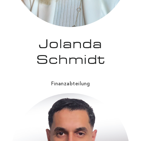
Jolanda
Schmidt
Finanzabteilung