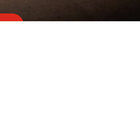
ehen
Surprisingly
different.
rraschend besseres Z