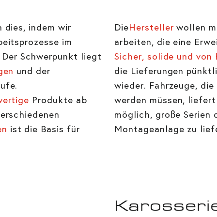
n dies, indem wir
Die
Hersteller
wollen m
beitsprozesse im
arbeiten, die eine Erwe
Der Schwerpunkt liegt
Sicher, solide und von
ngen
und der
die Lieferungen pünktl
ufe.
wieder. Fahrzeuge, di
ertige
Produkte ab
werden müssen, liefert
verschiedenen
möglich, große Serien d
en
ist die Basis für
Montageanlage zu lief
Karosseri