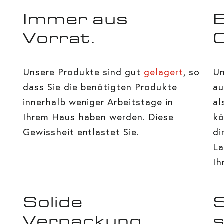
Immer aus
E
Vorrat.
Unsere Produkte sind gut
gelagert
, so
U
dass Sie die benötigten Produkte
au
innerhalb weniger Arbeitstage in
al
Ihrem Haus haben werden. Diese
kö
Gewissheit entlastet Sie.
di
La
Ih
Solide
S
Verpackung.
s