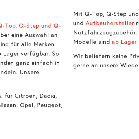
Mit Q-Top, Q-Step und 
und
Aufbauhersteller
-Top, Q-Step und Q-
Nutzfahrzeugzubehör. 
ber eine Auswahl an
Modelle sind
ab Lager
ind für alle Marken
 Lager verfügbar. So
Wir beliefern keine Pr
unden ganz einfach in
gerne an unsere Wiede
andeln. Unsere
 für Citroën, Dacia,
Nissan, Opel, Peugeot,